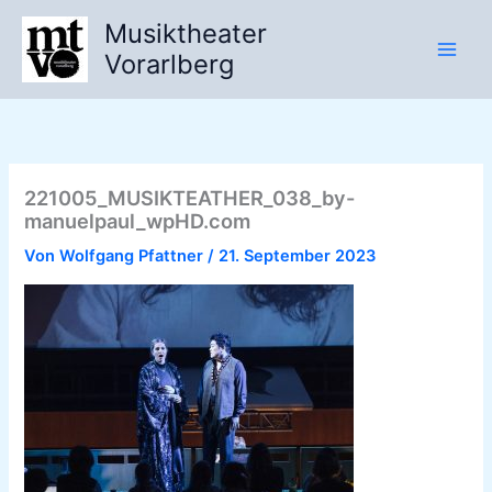
Zum
Musiktheater
Inhalt
Vorarlberg
springen
221005_MUSIKTEATHER_038_by-
manuelpaul_wpHD.com
Von
Wolfgang Pfattner
/
21. September 2023